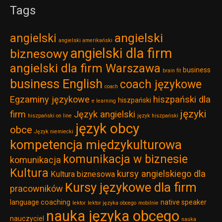
Tags
angielski
angielski
angielski amerikański
angielski dla firm
biznesowy
angielski dla firm Warszawa
business
brain fit
business English
coach językowe
coach
Egzaminy językowe
hiszpański dla
hiszpański
e learning
języki
firm
Język angielski
hiszpański on line
język hiszpański
język obcy
obce
Język niemiecki
kompetencja międzykulturowa
komunikacja w biznesie
komunikacja
Kultura
kursy angielskiego dla
Kultura biznesowa
Kursy językowe dla firm
pracowników
language coaching
native speaker
lektor
lektor języka obcego
mobilnie
nauka języka obcego
nauczyciel
nauka