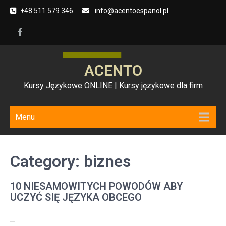
Skip
+48 511 579 346
info@acentoespanol.pl
to
content
ACENTO
Kursy Językowe ONLINE | Kursy językowe dla firm
Menu
Category:
biznes
10 NIESAMOWITYCH POWODÓW ABY
UCZYĆ SIĘ JĘZYKA OBCEGO