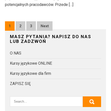
potencjalnych pracodawców. Przede […]
Posts
1
2
3
Next
pagination
MASZ PYTANIA? NAPISZ DO NAS
LUB ZADZWOŃ
O NAS
Kursy językowe ONLINE
Kursy językowe dla firm
ZAPISZ SIĘ