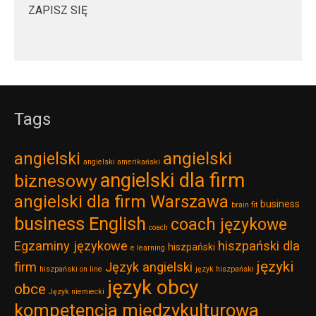
ZAPISZ SIĘ
Tags
angielski
angielski
angielski amerikański
angielski dla firm
biznesowy
angielski dla firm Warszawa
business
brain fit
business English
coach językowe
coach
Egzaminy językowe
hiszpański dla
hiszpański
e learning
języki
firm
Język angielski
hiszpański on line
język hiszpański
język obcy
obce
Język niemiecki
kompetencja międzykulturowa