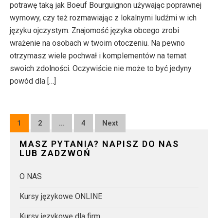
potrawę taką jak Boeuf Bourguignon używając poprawnej
wymowy, czy też rozmawiając z lokalnymi ludźmi w ich
języku ojczystym. Znajomość języka obcego zrobi
wrażenie na osobach w twoim otoczeniu. Na pewno
otrzymasz wiele pochwał i komplementów na temat
swoich zdolności. Oczywiście nie może to być jedyny
powód dla […]
Posts
1
2
…
4
Next
pagination
MASZ PYTANIA? NAPISZ DO NAS
LUB ZADZWOŃ
O NAS
Kursy językowe ONLINE
Kursy językowe dla firm