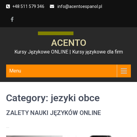
Skip
+48 511 579 346
info@acentoespanol.pl
to
content
ACENTO
Kursy Językowe ONLINE | Kursy językowe dla firm
Menu
Category:
jezyki obce
ZALETY NAUKI JĘZYKÓW ONLINE