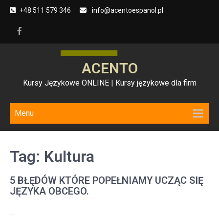
Skip
+48 511 579 346
info@acentoespanol.pl
to
content
ACENTO
Kursy Językowe ONLINE | Kursy językowe dla firm
Menu
Tag:
Kultura
5 BŁĘDÓW KTÓRE POPEŁNIAMY UCZĄC SIĘ
JĘZYKA OBCEGO.