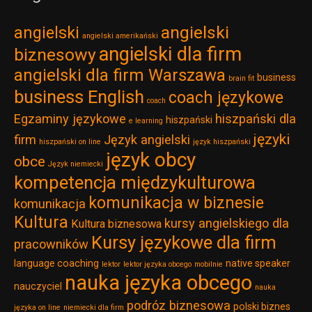
angielski
angielski
angielski amerikański
angielski dla firm
biznesowy
angielski dla firm Warszawa
business
brain fit
business English
coach językowe
coach
Egzaminy językowe
hiszpański dla
hiszpański
e learning
języki
firm
Język angielski
hiszpański on line
język hiszpański
język obcy
obce
Język niemiecki
kompetencja międzykulturowa
komunikacja w biznesie
komunikacja
Kultura
kursy angielskiego dla
Kultura biznesowa
Kursy językowe dla firm
pracowników
language coaching
native speaker
lektor
lektor języka obcego
mobilnie
nauka języka obcego
nauczyciel
nauka
podróz biznesowa
polski biznes
języka on line
niemiecki dla firm