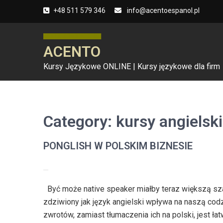
Skip
+48 511 579 346
info@acentoespanol.pl
to
content
ACENTO
Kursy Językowe ONLINE | Kursy językowe dla firm
Category:
kursy angielsk
PONGLISH W POLSKIM BIZNESIE
Być może native speaker miałby teraz większą s
zdziwiony jak język angielski wpływa na naszą cod
zwrotów, zamiast tłumaczenia ich na polski, jest ł