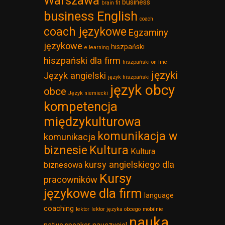
Warszawa
business
brain fit
business English
coach
coach językowe
Egzaminy
językowe
hiszpański
e learning
hiszpański dla firm
hiszpański on line
języki
Język angielski
język hiszpański
język obcy
obce
Język niemiecki
kompetencja
międzykulturowa
komunikacja w
komunikacja
biznesie
Kultura
Kultura
kursy angielskiego dla
biznesowa
Kursy
pracowników
językowe dla firm
language
coaching
lektor
lektor języka obcego
mobilnie
nauka