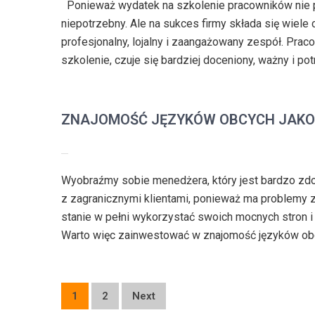
Ponieważ wydatek na szkolenie pracowników nie 
niepotrzebny. Ale na sukces firmy składa się wiele 
profesjonalny, lojalny i zaangażowany zespół. Prac
szkolenie, czuje się bardziej doceniony, ważny i po
ZNAJOMOŚĆ JĘZYKÓW OBCYCH JAKO 
Wyobraźmy sobie menedżera, który jest bardzo zdol
z zagranicznymi klientami, ponieważ ma problemy 
stanie w pełni wykorzystać swoich mocnych stron 
Warto więc zainwestować w znajomość języków obc
Posts
1
2
Next