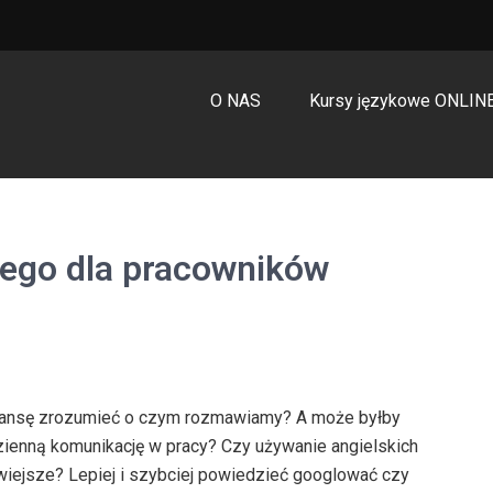
O NAS
Kursy językowe ONLIN
iego dla pracowników
zansę zrozumieć o czym rozmawiamy? A może byłby
zienną komunikację w pracy? Czy używanie angielskich
atwiejsze? Lepiej i szybciej powiedzieć googlować czy