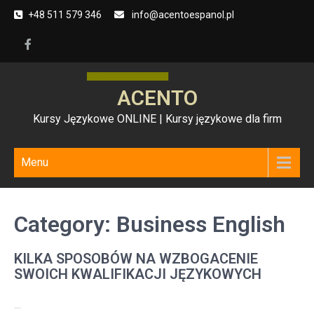
Skip
+48 511 579 346
info@acentoespanol.pl
to
content
ACENTO
Kursy Językowe ONLINE | Kursy językowe dla firm
Menu
Category:
Business English
KILKA SPOSOBÓW NA WZBOGACENIE
SWOICH KWALIFIKACJI JĘZYKOWYCH