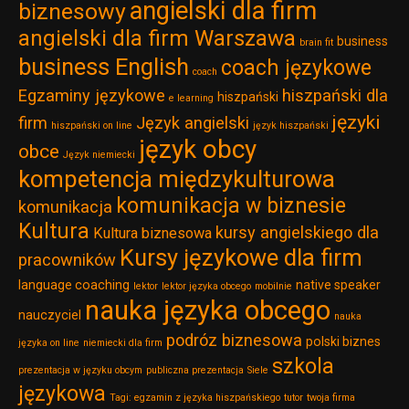
angielski dla firm
biznesowy
angielski dla firm Warszawa
business
brain fit
business English
coach językowe
coach
Egzaminy językowe
hiszpański dla
hiszpański
e learning
języki
firm
Język angielski
hiszpański on line
język hiszpański
język obcy
obce
Język niemiecki
kompetencja międzykulturowa
komunikacja w biznesie
komunikacja
Kultura
kursy angielskiego dla
Kultura biznesowa
Kursy językowe dla firm
pracowników
language coaching
native speaker
lektor
lektor języka obcego
mobilnie
nauka języka obcego
nauczyciel
nauka
podróz biznesowa
polski biznes
języka on line
niemiecki dla firm
szkola
prezentacja w języku obcym
publiczna prezentacja
Siele
językowa
Tagi: egzamin z języka hiszpańskiego
tutor
twoja firma